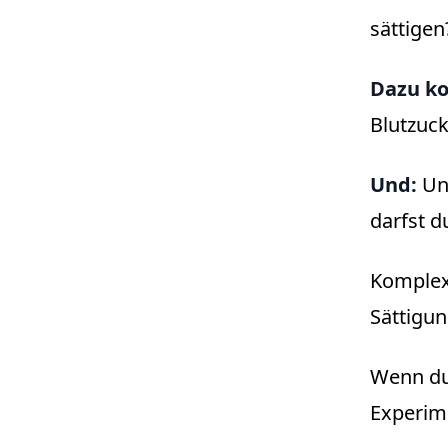
sättigen
Dazu k
Blutzuc
Und:
Unt
darfst d
Komplexe
Sättigun
Wenn du 
Experim