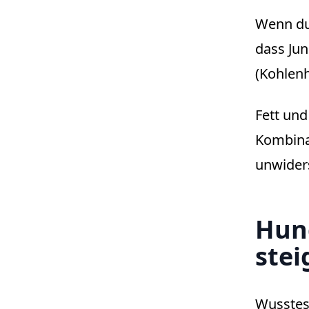
Wenn du 
dass Jun
(Kohlenh
Fett und
Kombinat
unwiders
Hung
stei
Wusstes