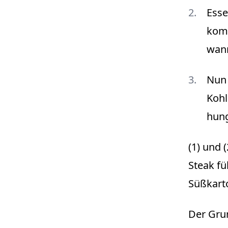
Esse
komp
wann
Nun 
Kohl
hung
(1) und 
Steak fü
Süßkarto
Der Grun