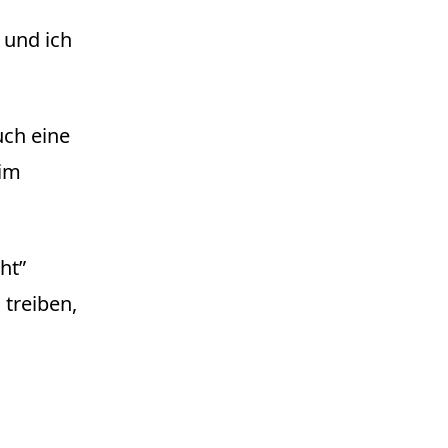
 und ich
uch eine
 im
ht”
treiben,