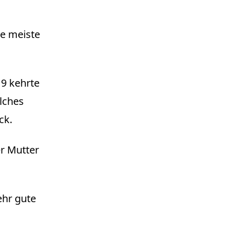
ie meiste
19 kehrte
lches
ck.
er Mutter
ehr gute