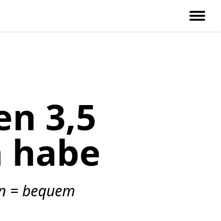
en 3,5
 habe
en = bequem