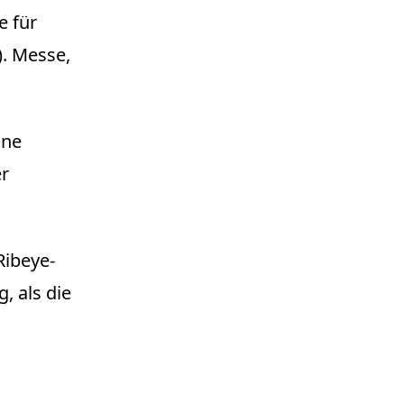
e für
). Messe,
ine
r
Ribeye-
, als die