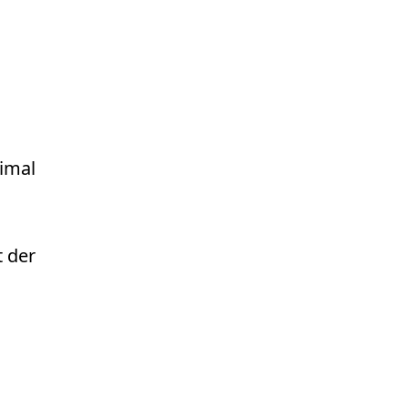
imal
t der