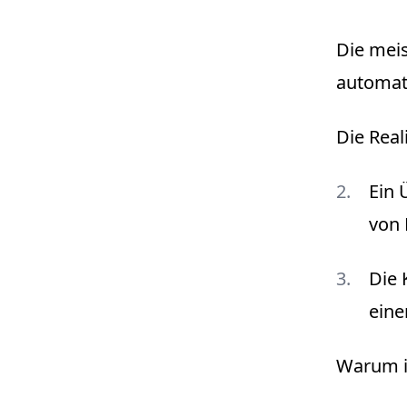
Die mei
automati
Die Reali
Ein 
von 
Die 
eine
Warum i